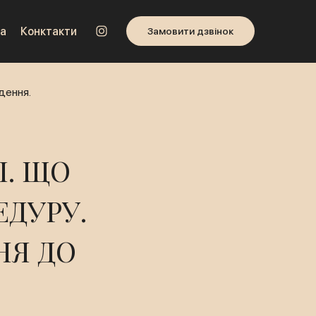
а
Конктакти
Замовити дзвінок
І. ЩО
ЕДУРУ.
НЯ ДО