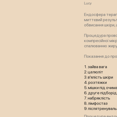
Lucy
Ендосфера терапі
миттєвий результ
обвисання шкіри, 
Процедура провод
компресійної мік
спалюванню жиру,
Показання до пр
зайва вага
целюліт
в'ялість шкіри
розтяжки
мішки під очим
друге підборі
набряклість
лімфостаз
післятренуваль
Процедура ендосф