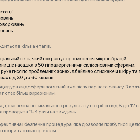
ктації
рювань
ахворювань
рювань
иться в кілька етапів:
ціальний гель, який покращує проникнення мікровібрацій.
они діє насадка з 50 гіпоалергенними силіконовими сферами.
 рухатися по проблемних зонах, дбайливо стискаючи шкіру та 
ає від 30 до 60 хвилин.
оцедури ендосфери помітний вже після першого сеансу. З кож
т стає більш вираженим.
 досягнення оптимального результату потрібно від 8 до 12 се
 проводити 3-4 рази на тиждень.
фективна і безпечна процедура, яка дозволяє позбутися целюл
ті шкіри та інших проблем.