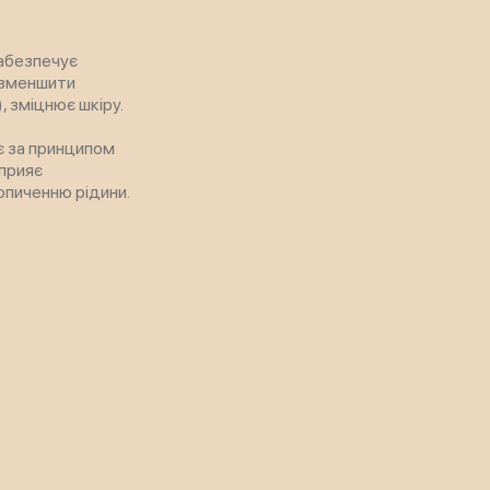
забезпечує
, зменшити
, зміцнює шкіру.
є за принципом
сприяє
опиченню рідини.