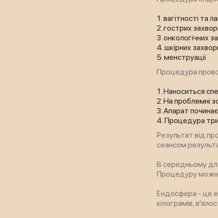
вагітності та ла
гострих захво
онкологічних з
шкірних захво
менструації
Процедура провод
Наноситься спе
На проблемні з
Апарат починає
Процедура трив
Результат від пр
сеансом результа
В середньому для
Процедуру можна
Ендосфера - це е
кілограмів, в'ялос