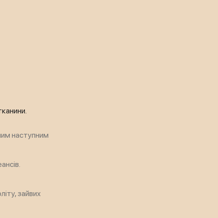
тканини.
ним наступним
ансів.
іту, зайвих