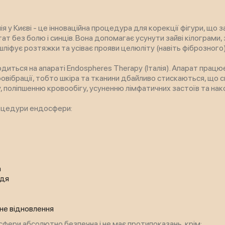
я у Києві - це інноваційна процедура для корекції фігури, що 
ат без болю і синців. Вона допомагає усунути зайві кілограми
шліфує розтяжки та усіває прояви целюліту (навіть фіброзного)
иться на апараті Endospheres Therapy (Італія). Апарат працю
ровібрації, тобто шкіра та тканини дбайливо стискаються, що 
 поліпшенню кровообігу, усуненню лімфатичних застоїв та нак
оцедури ендосфери:
а
ддя
не відновлення
ери абсолютно безпечна і не має протипоказань, крім: