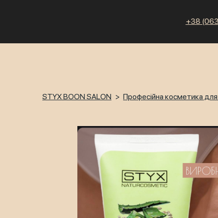
+38 (063
STYX BOON SALON
Професійна косметика дл