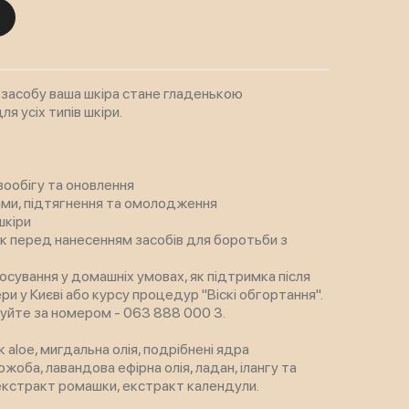
 засобу ваша шкіра стане гладенькою
я усіх типів шкіри.
ообігу та оновлення
ами, підтягнення та омолодження
шкіри
ик перед нанесенням засобів для боротьби з
осування у домашніх умовах, як підтримка після
 у Києві або курсу процедур "Віскі обгортання".
уйте за номером - 063 888 000 3.
ік aloe, мигдальна олія, подрібнені ядра
ожоба, лавандова ефірна олія, ладан, ілангу та
, екстракт ромашки, екстракт календули.