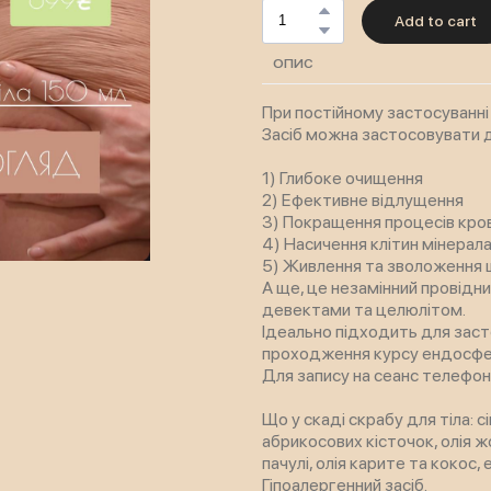
Add to cart
ОПИС
При постійному застосуванні
Засіб можна застосовувати дл
1) Глибоке очищення
2) Ефективне відлущення
3) Покращення процесів кров
4) Насичення клітин мінерал
5) Живлення та зволоження 
А ще, це незамінний провідн
девектами та целюлітом.
Ідеально підходить для заст
проходження курсу ендосфери
Для запису на сеанс телефон
Що у скаді скрабу для тіла: с
абрикосових кісточок, олія ж
пачулі, олія карите та кокос
Гіпоалергенний засіб.