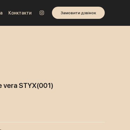
а
Конктакти
Замовити дзвінок
e vera STYX
(001)