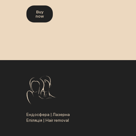
Buy
now
Ендосфера | Лазерна
Епіляція | Hair removal