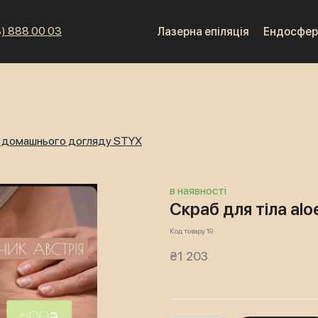
) 888 00 03
Лазерна епіляція
Ендосфер
я домашнього догляду STYX
в наявності
Скраб для тіла alo
Код товару 19
₴1 203