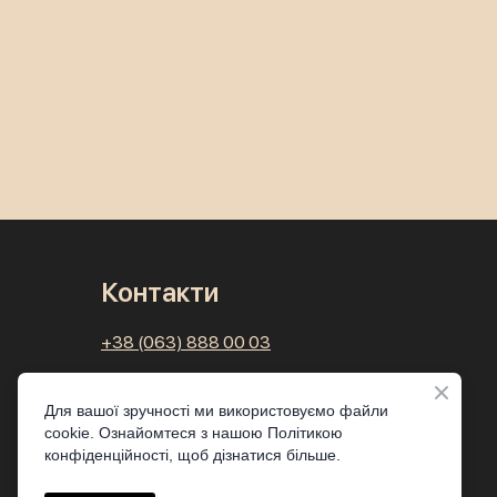
Контакти
+38 (063) 888 00 03
Київ, Маршала Рибалка 5б або нова
назва Ростиславська 5б.
Для вашої зручності ми використовуємо файли
ЖК Елізіум, верхній паркінг, є місця.
cookie. Ознайомтеся з нашою Політикою
конфіденційності, щоб дізнатися більше.