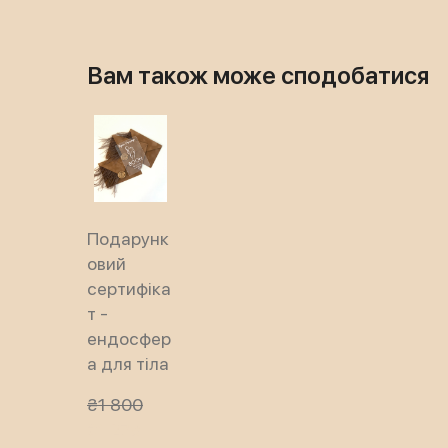
Вам також може сподобатися
Подарунк
овий
сертифіка
т -
ендосфер
а для тіла
₴1 800
₴1 278