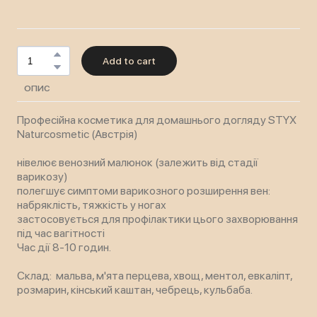
Add to cart
ОПИС
Професійна косметика для домашнього догляду STYX
Naturcosmetic (Австрія)
нівелює венозний малюнок (залежить від стадії
варикозу)
полегшує симптоми варикозного розширення вен:
набряклість, тяжкість у ногах
застосовується для профілактики цього захворювання
під час вагітності
Час дії 8-10 годин.
Склад: мальва, м'ята перцева, хвощ, ментол, евкаліпт,
розмарин, кінський каштан, чебрець, кульбаба.