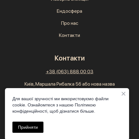
Ендосфера
Про нас
Контакти
Контакти
+38 (063) 888 00 03
Київ, Маршала Рибалка 5б або нова назва
Ростиславська 5б.
ЖК Елізіум, верхній паркінг, є місця.
Для вашої зручності ми використовуємо файли
cookie. Ознайомтеся з нашою Політикою
конфіденційності, щоб дізнатися більше.
Прийняти
© 2024 Boon, Усі права захищенні